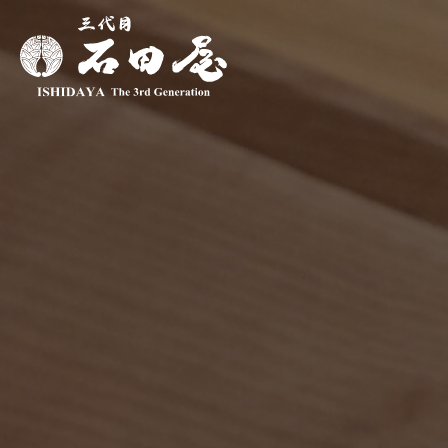
内
容
を
ス
キ
ッ
プ