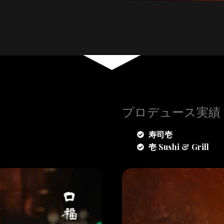
プロデュース実績
寿司壱
壱 Sushi & Grill