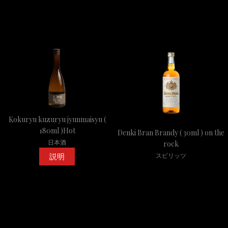
Kokuryu kuzuryu jyunmaisyu (
180ml )Hot
Denki Bran Brandy ( 30ml ) on the
日本酒
rock
説明
スピリッツ