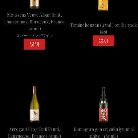
Mousseux Veuve Alban Brut,
Chardonnay, Bordeaux, France(
Tominohouzan ( 45ml ) on the rock
90ml )
焼酎
スパークリングワイン
説明
説明
Arrogant Frog Tutti Frutti,
Komagura gen enjyuku jyunmai
Languedoc, France ( 90ml )
ginjyo ( 180ml )