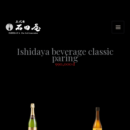
内
容
を
ス
キ
Ishidaya beverage classic
ッ
paring
プ
990,000 đ