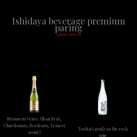
Ishidaya beverage premium
paring
1,600,000 đ
Mousseux Veuve Alban Brut,
Chardonnay, Bordeaux, France(
Torikai ( 45ml) on the rock
90ml )
焼酎