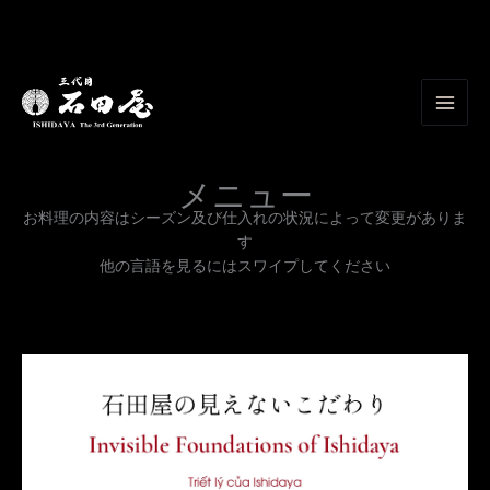
内
容
を
ス
キ
メニュー
ッ
プ
お料理の内容はシーズン及び仕入れの状況によって変更がありま
す
他の言語を見るにはスワイプしてください