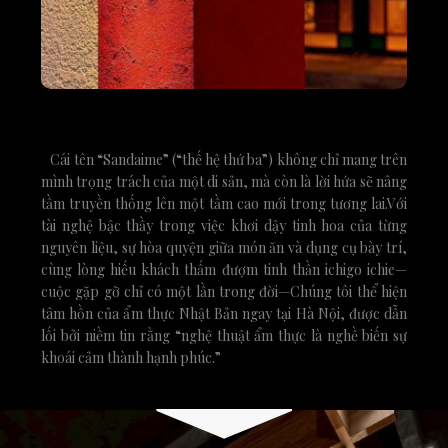
Cái tên “Sandaime” (“thế hệ thứ ba”) không chỉ mang trên
mình trọng trách của một di sản, mà còn là lời hứa sẽ nâng
tầm truyền thống lên một tầm cao mới trong tương lai.Với
tài nghệ bậc thầy trong việc khơi dậy tinh hoa của từng
nguyên liệu, sự hòa quyện giữa món ăn và dụng cụ bày trí,
cùng lòng hiếu khách thấm đượm tinh thần ichigo ichie—
cuộc gặp gỡ chỉ có một lần trong đời—Chúng tôi thể hiện
tâm hồn của ẩm thực Nhật Bản ngay tại Hà Nội, được dẫn
lối bởi niềm tin rằng “nghệ thuật ẩm thực là nghề biến sự
khoái cảm thành hạnh phúc.”