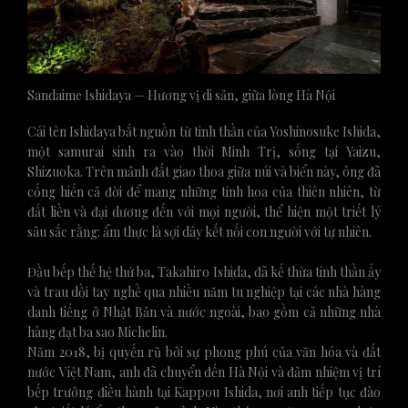
Sandaime Ishidaya — Hương vị di sản, giữa lòng Hà Nội
Cái tên Ishidaya bắt nguồn từ tinh thần của Yoshinosuke Ishida,
một samurai sinh ra vào thời Minh Trị, sống tại Yaizu,
Shizuoka. Trên mảnh đất giao thoa giữa núi và biển này, ông đã
cống hiến cả đời để mang những tinh hoa của thiên nhiên, từ
đất liền và đại dương đến với mọi người, thể hiện một triết lý
sâu sắc rằng: ẩm thực là sợi dây kết nối con người với tự nhiên.
Đầu bếp thế hệ thứ ba, Takahiro Ishida, đã kế thừa tinh thần ấy
và trau dồi tay nghề qua nhiều năm tu nghiệp tại các nhà hàng
danh tiếng ở Nhật Bản và nước ngoài, bao gồm cả những nhà
hàng đạt ba sao Michelin.
Năm 2018, bị quyến rũ bởi sự phong phú của văn hóa và đất
nước Việt Nam, anh đã chuyển đến Hà Nội và đảm nhiệm vị trí
bếp trưởng điều hành tại Kappou Ishida, nơi anh tiếp tục đào