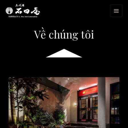
Nhảy
tới
nội
dung
Về chúng tôi