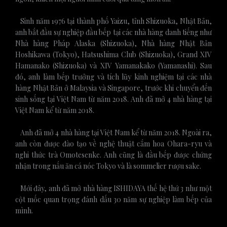
Sinh năm 1976 tại thành phố Yaizu, tỉnh Shizuoka, Nhật Bản,
anh bắt đầu sự nghiệp đầu bếp tại các nhà hàng danh tiếng như
Nhà hàng Pháp Alaska (Shizuoka), Nhà hàng Nhật Bản
Hoshikawa (Tokyo), Hatsushima Club (Shizuoka), Grand XIV
Hamanako (Shizuoka) và XIV Yamanakako (Yamanashi). Sau
đó, anh làm bếp trưởng và tích lũy kinh nghiệm tại các nhà
hàng Nhật Bản ở Malaysia và Singapore, trước khi chuyển đến
sinh sống tại Việt Nam từ năm 2018. Anh đã mở 4 nhà hàng tại
Việt Nam kể từ năm 2018.
Anh đã mở 4 nhà hàng tại Việt Nam kể từ năm 2018. Ngoài ra,
anh còn được đào tạo về nghệ thuật cắm hoa Ohara-ryu và
nghi thức trà Omotesenke. Anh cũng là đầu bếp được chứng
nhận trong nấu ăn cá nóc Tokyo và là sommelier rượu sake.
Mới đây, anh đã mở nhà hàng ISHIDAYA thế hệ thứ 3 như một
cột mốc quan trọng đánh dấu 30 năm sự nghiệp làm bếp của
mình.