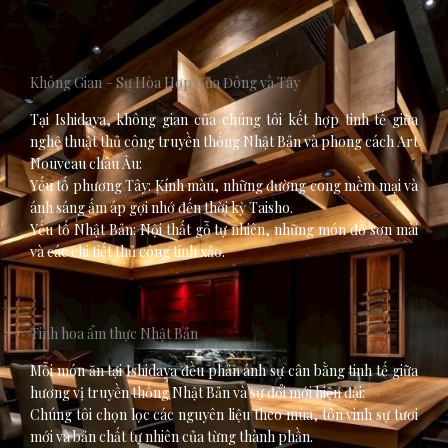
Không Gian – Sự Hòa Hợp Của Đông và Tây
Tại Ishidaya, không gian của chúng tôi kết hợp tinh tế giữa
nghệ thuật thủ công truyền thống Nhật Bản và phong cách Art
Nouveau châu Âu:
Yếu tố phương Tây: Kính màu, những đường cong mềm mại và
ánh sáng ấm áp gợi nhớ đến thời kỳ Taisho.
Yếu tố Nhật Bản: Nội thất gỗ tự nhiên, những món đồ sơn mài
và các chi tiết thủ công tinh xảo.
Tinh hoa ẩm thực Nhật Bản
Mỗi món ăn tại Ishidaya đều phản ánh sự cân bằng tinh tế giữa
hương vị truyền thống Nhật Bản và sự đổi mới hiện đại:
Chúng tôi chọn lọc các nguyên liệu theo mùa, tôn vinh sự tươi
mới và bản chất tự nhiên của từng thành phần.