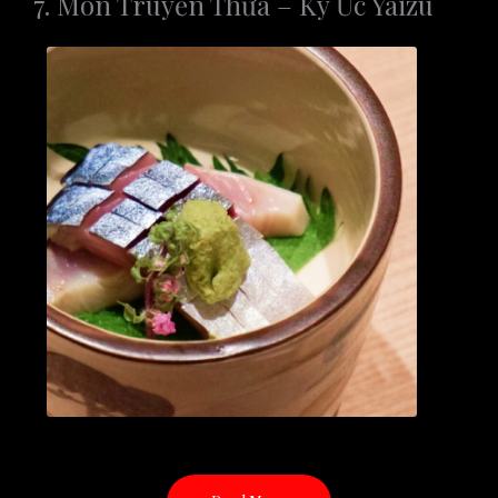
7. Món Truyền Thừa – Ký Ức Yaizu