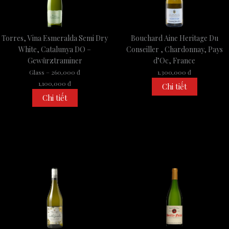
Torres, Vina Esmeralda Semi Dry
Bouchard Aine Heritage Du
White, Catalunya DO –
Conseiller , Chardonnay, Pays
Gewürztraminer
d’Oc, France
Glass – 260,000 đ
1,300,000 đ
1,100,000 đ
Chi tiết
Chi tiết