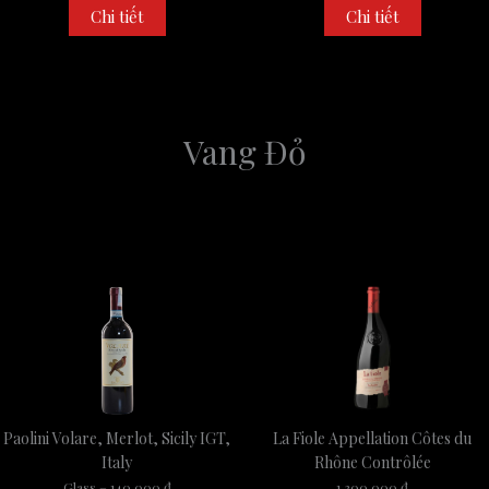
Chi tiết
Chi tiết
Vang Đỏ
Paolini Volare, Merlot, Sicily IGT,
La Fiole Appellation Côtes du
Italy
Rhône Contrôlée
Glass – 140,000 đ
1,300,000 đ