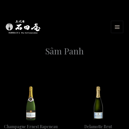
Nhảy
tới
nội
dung
Sâm Panh
Champagne Ernest Rapeneau
Delamotte Brut