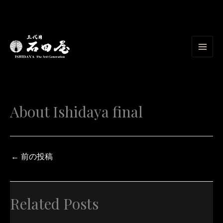
内
容
を
ス
キ
ッ
プ
About Ishidaya final
←
前の投稿
Related Posts