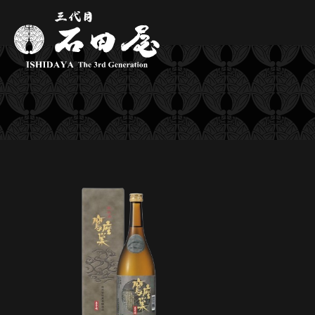
内
容
を
ス
キ
ッ
プ