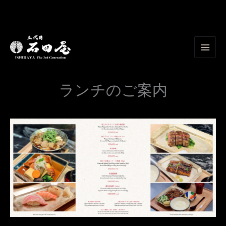
内
容
を
ス
キ
ランチのご案内
ッ
プ