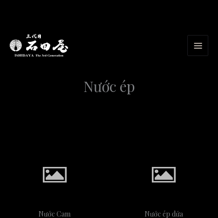
Nhảy
tới
nội
dung
Nước ép
Nước Cam
Nước ép dứa