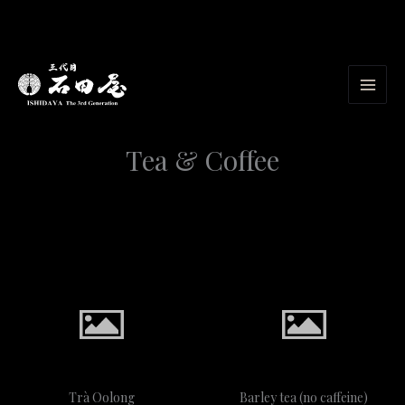
Nhảy
tới
nội
dung
Tea & Coffee
Trà Oolong
Barley tea (no caffeine)