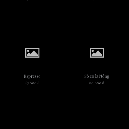
Espresso
Sô cô la Nóng
63,000 đ
80,000 đ