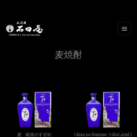
内
容
を
ス
キ
麦焼酎
ッ
プ
麦 銀座のすずめ
Ginza no Suzume ( shot 45ml )