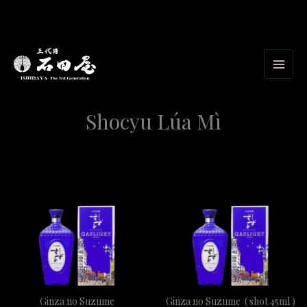
Nhảy
tới
nội
dung
Shocyu Lúa Mì
Ginza no Suzume
Ginza no Suzume ( shot 45ml )